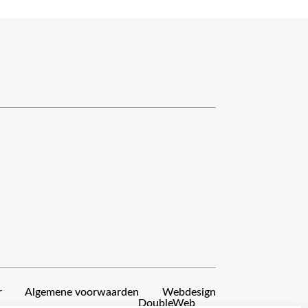
r
Algemene voorwaarden
Webdesign
DoubleWeb