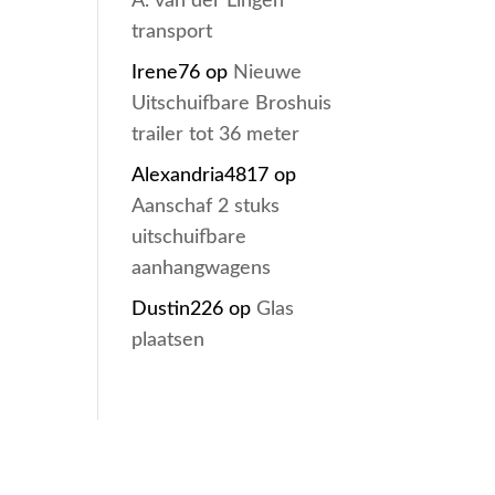
A. van der Lingen
transport
Irene76
op
Nieuwe
Uitschuifbare Broshuis
trailer tot 36 meter
Alexandria4817
op
Aanschaf 2 stuks
uitschuifbare
aanhangwagens
Dustin226
op
Glas
plaatsen