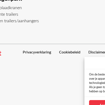
olaadkranen
te trailers
n trailers/aanhangers
Privacyverklaring
Cookiebeleid
Disclaime
Om de beste 
over je appa
technologieë
Als je geen 
hebben op be