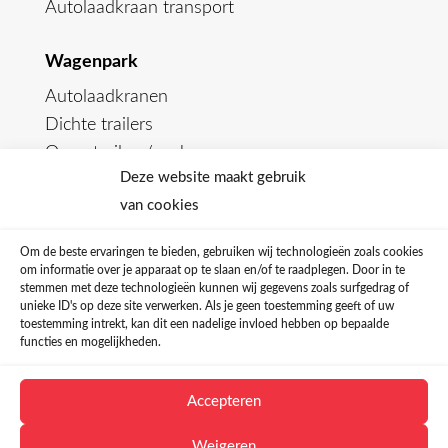
Autolaadkraan transport
Wagenpark
Autolaadkranen
Dichte trailers
Open trailers/aanhangers
Deze website maakt gebruik
van cookies
Om de beste ervaringen te bieden, gebruiken wij technologieën zoals cookies
om informatie over je apparaat op te slaan en/of te raadplegen. Door in te
stemmen met deze technologieën kunnen wij gegevens zoals surfgedrag of
unieke ID's op deze site verwerken. Als je geen toestemming geeft of uw
toestemming intrekt, kan dit een nadelige invloed hebben op bepaalde
functies en mogelijkheden.
Privacyverklaring
Cookiebeleid
Accepteren
Disclaimer
Algemene voorwaarden
Webdesign DoubleWeb
Weigeren