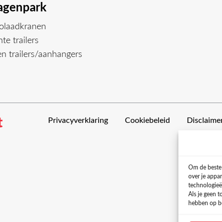
genpark
olaadkranen
te trailers
n trailers/aanhangers
Privacyverklaring
Cookiebeleid
Disclaime
Om de beste 
over je appa
technologieë
Als je geen 
hebben op be