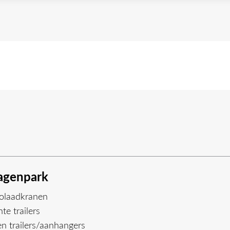
genpark
olaadkranen
te trailers
n trailers/aanhangers