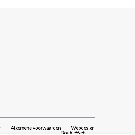
r
Algemene voorwaarden
Webdesign
DoubleWeb