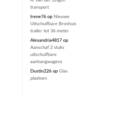
A. van der Lingen
transport
Irene76
op
Nieuwe
Uitschuifbare Broshuis
trailer tot 36 meter
Alexandria4817
op
Aanschaf 2 stuks
uitschuifbare
aanhangwagens
Dustin226
op
Glas
plaatsen